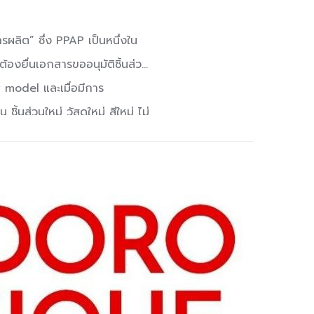
ผลิต” ซึ่ง PPAP เป็นหนึ่งใน
งยื่นเอกสารขออนุมัติชิ้นส่วน
 model และเมื่อมีการ
นส่วนใหม่ วัสดุใหม่ สีใหม่ ไม่
ลุ่มผลิตภัณฑ์ สามารถใช้ข้อมูล
์ ตามที่ลูกค้ากำหนด, ผลวัด
่วคราวเป็น อนุมัติสมบูรณ์, ผล
เช่น ข้อมูลในการออกแบบ ข้อ
 for submission PPAP Design
g Approval Design FMEA
udies Dimensional Result