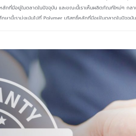
ธิ์หลักที่มีอยู่ในตลาดในปัจจุบัน และขณะนี้เราเห็นผลิตภัณฑ์ใหม่ๆ กล
กษานี้เรามุ่งเน้นไปที่ Polymer บริสุทธิ์หลักที่มีอยู่ในตลาดในปั
งานที่พิมพ์ออกมานั้น ทำได้ตามคุณสมบัติที่ต้องการ โดยเราแยกหมวดห
่งขึ้น โดยการเลือกวัสดุขึ้นอยู่กับสิ่งที่ผู้ใช้งานต้องการพิมพ์