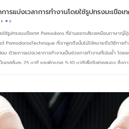
รแบ่งเวลาการทำงานโดยใช้รูปทรงมะเขือเท
0
0
ช้รูปทรงมะเขือเทศ Pomodoro ที่อ่านออกเสียงเหมือนภาษาญี่ปุ่น 
ศ แต่ PomodorosTechnique ที่เราพูดถึงนั้นไม่ได้หมายถึงวิธีการ
ที่นิยม ด้วยการแบ่งเวลาการทำงานเป็นช่วงการทำงานที่เน้นย้ำ โดยแ
นเซสชั่นละ 25 นาที และพักเบรค 5-10 นาทีเพื่อรีเฟรชสมอง ซึ่งก
่หยิบปากกาและกระดาษ วางแผนงานของคุณ จากนั้นเริ่มจับเวลา 25
ประสิทธิภาพการทำงานของคุณ ทำให้เราสามารถทำงานได้ภายในเวลาที
ริหารเวลายอดนิยมที่คิดค้นโดย Francesco Cirillo ชาวอิตาลีค่ะ โดย
หาในการจดจ่อกับการเรียนและทำงานที่ได้รับมอบหมาย เขาจึงใช้นาฬ
เขาที่ทุ่มเทเวลาเรียนในช่วงเวลานั้น และนับแต่นั้นมาเทคนิค Pomodo
ประสิทธิภาพมาก เทคนิคนี้เหมาะกับใครบ้าง เทคนิค pomodorosคือเท