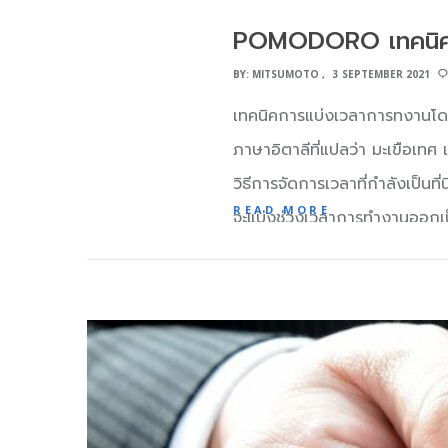
POMODORO เทคนิคกา
BY:
MITSUMOTO
3 SEPTEMBER 2021
เทคนิคการแบ่งเวลาการทงานโดยใ
ภาษาอิตาลีที่แปลว่า มะเขือเท
วิธีการจัดการเวลาที่กำลังเป็น
READ MORE
จะแบ่งช่วงเวลาการทำงานออกเป็
ง่ายดายและทำได้ไม่ยากค่ะ แค
ที่จะช่วยปรับปรุงการโฟกัสและ
หมายที่เราตั้งไว้ เป็นวิธีการบ
นักศึกษามหาวิทยาลัย เขามีปัญ
เทศเพื่อวัดช่วงเวลา 25 นาทีของ
Pomodoro นั้นเรียบง่าย แต่มี