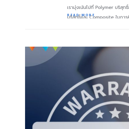
เรามุ่งเน้นไปที่ Polymer บริสุท
READ MORE
บริสุทธิ์และ Composite ในการศึ
ถูกประเภทกับงาน จะช่วยให้ชิ้น
คุณสมบัติของ Polymer ที่ชัดเจนยิ