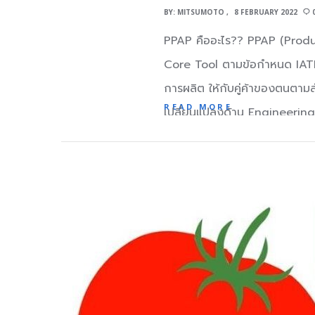
BY:
MITSUMOTO
8 FEBRUARY 2022
PPAP คืออะไร?? PPAP (Product
Core Tool ตามข้อกำหนด IATF1
การผลิต ให้กับคู่ค้าของตนตาม
READ MORE
เปลี่ยนแปลงด้าน Engineering 4
เหมือนที่เคยส่งลูกค้า) การยื่น
รวมกันได้ มีการแก้ไขข้อบกพร่อ
ขนาดหรือความสามารถของกระบวนก
การทดสอบวัสดุ/สมรรถนะผลิตภัณ
กำหนดต่างหรือ วัสดุที่ใช้ เมื
Record Of Saleable Produ
Process Flow Diagrams Pro
Material, Performance Test 