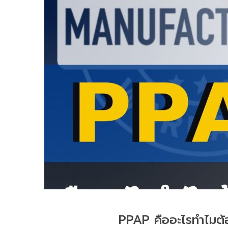
PPAP คืออะไรทำไมต้