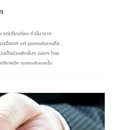
ศ
แต่เดี๋ยวก่อน คำนี้มาจาก
ทำมะเขือเทศ แต่ pomodorosคือ
บ่งเป็นช่วงพักสั้นๆ บ่อยๆ โดย
ารใช้เทคนิค pomodorosนั้น
 นาที ! เทคนิคการบริหารเวลา
่จำกัดและสำเร็จบรรลุเป้า
เขาค้นพบเนื่องจากสมัยเป็น
ิกาจับเวลาในครัวรูปทรงมะเขือ
ro ก็ถือกำเนิดขึ้น ซึ่งเทคนิค
คนิคที่เหมาะกับคนที่ต้องการ