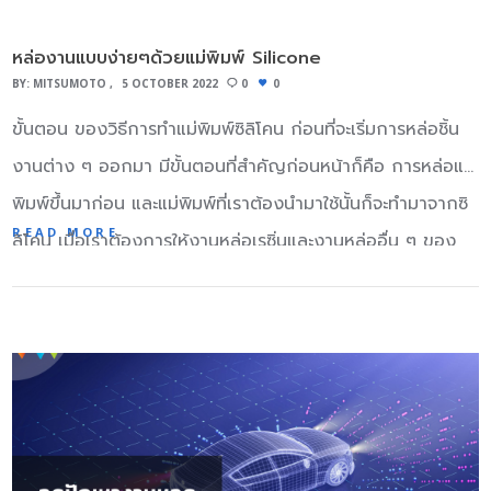
จราจรหน้าโรงงานจะยากลำบาก และการตรวจรับสินค้าก็ยิ่ง
คาร์บอนไฟเบอร์สามารถทนต่อรังสียูวีได้โดยใช้เรซินที่เหมาะสม
ผลิตภัณฑ์ของ บริษัท มีสัมผัสนุ่มนวลและนุ่มนวลมากขึ้นขณะที่
ล่าช้า แต่ระบบมิลค์รันต้องตรวจเช็คสินค้าก่อนรับขึ้นรถอยู่แล้ว
หล่องานแบบง่ายๆด้วยแม่พิมพ์ Silicone
ข้อเสีย เส้นใยคาร์บอนจะ แตกหรือแตก เมื่อบีบอัดผลักดันให้เกิน
ประสิทธิภาพการเสียดสีลดลง 4. หดตัวแตกต่างกัน เปอร์เซ็นต์
ทำให้สามารถถ่ายสินค้าเข้าโรงงานผลิตได้ทันที่ที่รถมาถึง ข้อ
BY:
MITSUMOTO
5 OCTOBER 2022
0
0
ขีดความสามารถหรือสัมผัสกับผลกระทบสูง มันจะแตกถ้าโดน
การหดตัวของ TPE อยู่ที่ประมาณ 1.2-3% ขณะที่ TPU อยู่ที่
จำกัดของ Milk Run ไม่สามารถใช้กับการขนส่งที่ต้องการ
ขั้นตอน ของวิธีการทำแม่พิมพ์ซิลิโคน ก่อนที่จะเริ่มการหล่อชิ้น
ด้วยค้อน การกลึงและรูยังสามารถสร้างพื้นที่ที่อ่อนแอซึ่งอาจ
0.8-1.8% 5.ความแตกต่างทางเชิงกล ความยืดหยุ่นและ
เชี่ยวชาญหรือต้องระมัดระวัง เช่น สินค้าที่ต้องใช้รถแบบพิเศษ
งานต่าง ๆ ออกมา มีขั้นตอนที่สำคัญก่อนหน้าก็คือ การหล่อแม่
เพิ่มโอกาสในการถูกทำลาย
คุณสมบัติการกู้คืนที่ยืดหยุ่น (ความต้านทานการดัดและความ
ขนส่ง สินค้าที่ผู้ส่งสินค้ามีความรู้ในการจัดการที่ถูกต้อง
พิมพ์ขึ้นมาก่อน และแม่พิมพ์ที่เราต้องนำมาใช้นั้นก็จะทำมาจากซิ
ต้านทานการคืบ) ของ TPU ดีกว่า TPE ส่วนใหญ่โครงสร้าง
READ MORE
Supplier ที่จะวนไปรับแต่ละแห่งควรอยู่ใกล้กันในระดับ
ลิโคน เมื่อเราต้องการให้งานหล่อเรซิ่นและงานหล่ออื่น ๆ ของ
วัสดุของ TPU เป็นโครงสร้างเฟสโพลีเมอร์ซึ่งอยู่ในประเภทเรซิน
หนึ่ง เพราะตำแหน่งที่ตั้งของแต่ละสถานทที่ที่ไป ไม่เรียงอยู่ใน
เราออกมาดีที่สุด ก็ควรรู้วิธีหล่อซิลิโคนให้เป็นแม่พิมพ์อย่างถูก
โพลีเมอร์ TPE เป็นวัสดุโพลีเมอร์ที่มีโครงสร้างหลายเฟส การ
ระดับที่เหมาะสมการใช้วิธีขนส่งแบบ Milk Run จะให้เส้นทางการ
ต้อง แม้ขั้นตอนนี้จะมีมากมายหลายเทคนิคตามความถนัดของ
ประมวลผล TPE ที่มีความแข็งสูงนั้นง่ายต่อการเปลี่ยนรูป ในทุก
ขนส่งวุ่นวายขึ้นพอสมควร
แต่ละคน แต่เราก็มีวิธีหล่อซิลิโคนแบบง่ายๆ ที่เป็นความรู้เบื้อง
ช่วงความแข็ง TPU แสดงความยืดหยุ่นที่ดีและผลิตภัณฑ์ไม่
ต้นแบบที่ใครก็ทำได้มาแนะนำกัน ขั้นตอนการทำแม่พิมพ์ซิลิโคน
ง่ายที่จะเปลี่ยนรูป 6.ความแตกต่างของการสัมผัส TPU มีความ
การจัดเตรียมน้ำยางซิลิโคลนเพื่อที่จะนำมาหล่อเป็นแม่พิมพ์ยาง
รู้สึกมือที่หยาบกร้านและทนต่อแรงเสียดทานได้ดี ในขณะที่
ซิลิโคน โดยใช้ น้ำยางซิลิโคนแบบสองส่วน โดยจะใช้น้ำยางซิลิ
ผลิตภัณฑ์ TPE มีความรู้สึกที่ละเอียดอ่อนและอ่อนนุ่มกว่าและ