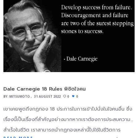
ไปแล้วกดไปกับเทปกาว อย่าให้ของนั้นโดนด้านข้างของกล่อง
ความสามารถของกระบวนการ ในช่วง Mass Production คำ
หรือโดนกันเอง ที่สำคัญคือต้องหันด้านลายขึ้นด้านบน ส่วนด้าน
นิยามระหว่าง Cpk และ Ppk ค่า Cpk และ Ppk เป็นการนำค่า
หลังให้แนบไปกับเทปกาว ถ้าด้านหลังของของชิ้นนั้นเรียบ ก็ใช้
เฉลี่ยของ กระบวนการ ค่าความผันแปรของกระบวนการและข้อ
วิธีนี้ได้สะดวก อย่าลืมเช็ดทำความสะอาดของที่จะเอามาขึ้นแบบ
กำหนดของลูกค้ามาคำนวณร่วมกัน ดัชนีชี้วัดดังกล่าว สะท้อน
ซะก่อน ตวงซิลิโคนตามคำแนะนำที่ฉลาก ปกติต้องผสม Part A
ว่ากระบวนการมีขีดความสามารถแค่ไหนเมื่อเทียบ กับข้อกำหนด
กับ Part B เข้าด้วยกัน ซิลิโคนบางประเภทก็ต้องตวงเป็น
ของลูกค้า Cpk เป็นค่าที่บอกถึงขีดความสามารถของ
ปริมาตร แต่บางประเภทให้ตวงด้วยน้ำหนัก ก็ต้องอ่านคำแนะนำ
กระบวนการในระยะสั้น คือ ที่เวลาใดเวลาหนึ่งกระบวนการ มีขีด
ที่ติดมากับซิลิโคนให้ดี แล้วตวงไปตามนั้นให้เป๊ะๆ เทซิลิโคนลงใน
ความสามารถเป็นอย่างไร Ppk เป็นค่าที่บอกถึงขีดความ
ถ้วยที่ติดมากับชุดอุปกรณ์ ถ้าไม่มีถ้วยที่ว่า ให้เทซิลิโคนใส่แก้ว
Dale Carnegie 18 Rules พิชิตใจคน
สามารถของ กระบวนการในระยะยาวซึ่งจะรวมเอาความผันแปรที่
พลาสติกแบบใช้แล้วทิ้ง ต้องใช้ซิลิโคนมากพอจะท่วมมิดของที่ใช้
BY:
MITSUMOTO
31 AUGUST 2022
0
0
เกิด จากความไม่มีเสถียรภาพของกระบวนการเข้ามาด้วย
เป็นแบบ สูงประมาณ ¼ นิ้ว (ประมาณ 0.5 ซม.) ถ้าผสมไม่ได้
เขาเคยพูดถึงกฏทอง 18 ประการในการเข้าไปนั่งในใจคนอื่น ซึ่ง
กล่าวคือ มีความ ผันแปรระยะสั้นรวมกับความผันแปรอื่นที่เข้า
ตามอัตตราส่วนอาจทำให้น้ำยางซิลิโคนไม่แห้งหรืออาจจะไม่เกาะ
เรื่องนี้เป็นเรื่องที่สำคัญอย่างมากหากเราต้องการประสบความ
มากระทบกระบวนการ ค่า Ppk จะน้อยกว่าหรือเท่ากับ Cpk
ตัวทำให้น้ำยางเกิดการเสียขึ้น คนผสมน้ำยางซิลิโคนเข้าจนเป็น
สำเร็จในชีวิต เราสามารถนำกฏทองเหล่านี้ไปใช้ในชีวิตการ
เสมอ ถ้า Cpk และ Ppk มีค่าใกล้กัน แสดงว่ากระบวนการไม่
เนื้อเดียวกัน จะใช้ไม้ลูกชิ้น ไม้ไอติม หรือช้อน มีด ส้อมพลาสติก
READ MORE