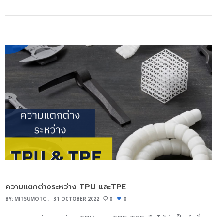
ก็ตามเส้นใยคาร์บอนจะประกอบด้วยวัสดุอื่นๆ เช่นเดียวกับ
เมื่อโลกเราก้าวเข้าสู่ยุคอุตสาหกรรมก็ได้มีการประยุกต์วิธีการ
แกรไฟต์ในรูปแบบคาร์บอน-คาร์บอนซึ่งมีความทนทานต่อความ
ดังกล่าวมาใช้สำหรับขนส่งวัตถุดิบเพื่อสนับสนุนการผลิตในทัน
ร้อนสูงมาก ขั้นตอนการผลิตคาร์บอน ไฟเบอร์ ขั้นตอนการผลิต
เวลาโดยไม่ต้องเสียค่าใช้จ่ายในการเก็บสต็อคหรือไม่ทำให้สาย
จะนำโพลีอะคริโลไนไตรล์หรือ PAN (Polyacrylonitrile) มาทำ
การผลิตวางงาน โดยการผลิตแบบทันเวลาในที่นี้เรารู้จักกันดีใน
ละลายแล้วยืดออกให้เป็นเส้นใยยาวๆ แล้วเส้นใยจะถูกลำเลียง
ชื่อ Just in Time ที่อุตสาหกรรมชั้นนำยึดเป็นหลักปฏิบัติมา
ผ่านเตาที่จะทำให้เส้นใยร้อนสูงขึ้นไป 1,000-3,000 องศา
อย่างยาวนาน มิลค์รัน เป็นรูปแบบการจัดการการขนส่งที่ทำการ
เซลเซียส และภายในเตานั้นจะไม่มีออกซิเจน ป้องกันไม่ให้เส้นใย
สั่งซื้อวัตถุดิบหรือชิ้นส่วนเพื่อนำไปใช้ทำการผลิตเพื่อลดปริมาณ
ถูกเผา และความร้อนจะเข้าไปทำให้เส้นใยแข็งแรงขึ้น เมื่อ
สินค้าคงคลัง โดยการรับของจาก Supplier ทุกรายในเส้นทาง
กระบวนการคาร์โบไนเซชั่นเกิดขึ้นอะตอมภายในเส้นใยจะสะเทือน
ที่กำหนดไว้แล้ว จากนั้นเดินทางกลับมายังโรงงานผลิต โดย
อย่างรุนแรงทำให้เกิดอะตอมที่ไม่ใช่คาร์บอน เหลือไม่แต่เส้นใย
ลักษณะการขนส่งจะเป็นวงรอบ และต้องตรงเวลาพอดี ดังนั้น
คาร์บอนที่เกือบจะบริสุทธิ ที่มีคุณสมบัติที่บาง เบา และแข็งแร
การวางแผนเส้นทาง ศักยภาพของรถบรรทุกและคนขับ ย่อม
งมากๆ ข้อดีของคาร์บอนไฟเบอร์ น้ำหนักเบา – คาร์บอน
ความแตกต่างระหว่าง TPU และTPE
เป็นสิ่งสำคัญมาก ประโยชน์ที่ได้รับจาก Milk Run 1. ลดต้นทุน
ไฟเบอร์เป็นวัสดุที่มีความหนาแน่นต่ำและมีความแข็งแรงสูงต่อน้ำ
BY:
MITSUMOTO
31 OCTOBER 2022
0
0
รวมของการขนส่ง กล่าวคือการที่ Supplier แต่ละรายจัดส่ง
หนัก ความต้านทานแรงดึงสูง – เป็น เส้นใยเสริมแรง ที่