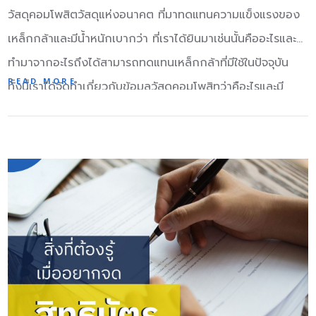
ถูกทุกครั้ง กฎข้อที่ 4 ให้ความสนใจฟังเรื่องที่เขาพูด ทำตนเป็น
วัสดุคอมโพสิตวัสดุแห่งอนาคต ที่มาทดแทนความแข็งแรงของ
นักฟังที่ดี ให้เขาพูดเรื่องเกี่ยวกับตัวเขาตามความพอใจของเขา
เหล็กกล้าและมีน้ำหนักเบากว่า ที่เราได้ยินมาเช่นนั้นคืออะไรและ
แล้วเขาจะรักเราไม่รู้ลืม กฎข้อที่ 5 จงพูดในเรื่องที่เขากำลังคลั่ง
ทำมาจากอะไรถึงได้สามารถทดแทนเหล็กกล้าที่มีใช้ในปัจจุบัน
ไคล้หลงไหล และเรื่องที่เขามีความรู้ความชำนาญเรื่องที่เขาชอบ
READ MORE
ทั้งนี้เราได้จัดทำเกี่ยวกับข้อมูลวัสดุคอมโพสิทว่าคือะไรและมี
หรือเรื่องที่เขากำลังได้รับ ความตื่นเต้นมาใหม่ๆ กฎข้อที่ 6 จง
ประโยชน์อย่างไรในการนำมาใช้งาน วัสดุคอมโพสิต คืออะไร
ทำให้เขาเกิดความรู้สึกว่าเป็นคนสำคัญ หรือชี้ให้เห็นจุดสำคัญ
วัสดุ คอมโพสิต Composite Materials หมายถึง วัสดุที่เกิด
จุดเด่นในตัวเขา ทำเช่นนั้นด้วยความจริงใจและแนบเนียน ทุกคน
จากการนำวัสดุทางเคมี 2 ชนิดขึ้นไปมาประกอบกันจนได้
จะชอบท่าน เพราะเป็นธรรมชาติของมนุษย์ที่ชอบให้คนสรรเสริญ
คุณสมบัติที่ดีขึ้น (เปลี่ยนเป็นวัสดุชิ้นใหม่ที่มีคุณสมบัติเชิงบวก
ไม่ว่าต่อหน้าหรือลับหลัง กฎข้อที่ 7 จงหลีกเลี่ยงการโต้เถียง
มากกว่าเดิม) ตัวอย่างเช่น เรซิ่น (Polyester Resin) ผสม โค
เพราะถึงแม้จะเถียงชนะเขา แต่ก็ทำให้เสียมิตรภาพ กฎข้อที่ 8
บอลท์ (Cobalt) และ ฮาร์ดเดนเนอร์ (Hardener) เปลี่ยนเรซิ่น
จงแสดงความเคารพในความคิดเห็นของเขา อย่าบอกว่าเขาผิด
จากพลาสติกที่เป็นของเหลว ให้กลายเป็นของแข็งที่มีรูปร่าง
กฎข้อที่ 9 ถ้าเราผิด จงรับผิดทันที กฎข้อที่ 10 จงเริ่มต้นด้วย
คงที่ หรือ นำใยแก้วมาผสาน เพื่อได้ชิ้นงานที่เป็นรูปทรงต่างๆ
การเป็นมิตร พูดจาไพเราะอ่อนหวาน ไม่นำเรื่องที่ขัดแย้งมา
สามารถสร้างชิ้นงานได้หลายหลายตามจินตนาการ ทั้งการทำ
กล่าวให้ขัดใจกัน กฎข้อที่ 11 จงทำให้พูดยอมรับว่า “ใช่ๆ”…