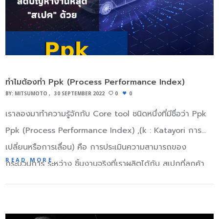
โคน สองตัว Part A และ Part B จากการที่ได้เตรียมน้ำยางซิลิ
คุณสมบัติแรงเสียดทานที่อ่อนแอกว่า…
โคลนเรียบร้อยแล้ว นำภาชนะที่จะทำการหล่อแม่พิมพ์ตัดก้น
ภาชนะที่จะทำเป็นแม่พิมพ์และเปิดฝากล่องแยกออกไป ตัดเทป
กาวติดกล่องมาหลายๆ แถบยาว จากนั้นแปะทับด้านบน ให้ซ้อน
เหลื่อมกันประมาณ ¼ นิ้ว (ประมาณ 0.5 ซม.) เผื่อเทปห้อยเกิน
ทำไมต้องทำ Ppk (Process Performance Index)
ทุกด้านของกล่องประมาณ 1 – 2 นิ้ว/ซม.เอานิ้วรูดไปตามขอบ
BY:
MITSUMOTO
30 SEPTEMBER 2022
0
0
กล่อง เพื่อติดเทปให้แนบสนิทอย่าให้มีช่องว่าง ไม่งั้นซิลิโคนจะ
เราลองมาทำความรู้จักกับ Core tool ชนิดหนึ่งที่มีชื่อว่า Ppk
ไหลออกมาได้ พับขอบเทปกาวติดไปที่ด้านข้างของกล่อง พอเท
Ppk (Process Performance Index) ,(k : Katayori การ
ซิลิโคนใส่กล่อง ก็ยังมีโอกาสที่ซิลิโคนจะรั่วออกมาจากเทปได้ ขั้น
เปลี่ยนหรือการเลื่อน) คือ การประเมินความสามารถของ
ตอนนี้ก็เพื่อป้องกันไม่ให้ซิลิโคนรั่วออกมาจนเลอะเทอะไปหมด นำ
READ MORE
กระบวนการ ระหว่าง ชิ้นงานจริงที่เราผลิตได้กับ สเปกที่ลูกค้า
ของตัวอย่างที่จะขึ้นเป็นแบบแม่พิมพ์ อย่างเช่น Oring Seal
กำหนดใน Drawing (USL,LSL) ในช่วงทดลองผลิต (Trial
หรืออย่างอื่นที่จะทำเป็นแบบ เป็นต้น โดยจะวางของชั้นนั้นในส่วน
Run) ซึ่งอาจทำให้กระบวนการยังไม่เสถียร (Not-Stable) ซึ่งจะ
ที่ราบเสมอกัน โดยหงายด้านตัด/เปิดขึ้นข้างบน วางของนั้นลง
มีความแตกต่างจาก Cpk เนื่องจาก Cpk นั้นจะเป็นการประเมิน