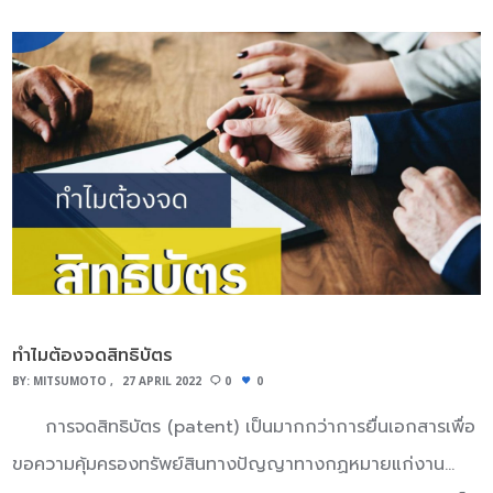
ในกรณีประกาศโฆษณาแล้วมีผู้คัดค้านภายในระยะ 90วัน ผู้
ต้นทุนในการผลิตต่ำกว่าผู้ผลิตรถยนต์รายอื่นหลักการสำคัญ
คัดค้านต้องแจ้งอุทธรณ์ต่อคณะกรรมการ เพื่อพิจารณาในการ
ของของ Toyota ในการควบคุมต้นทุนการผลิตคือประกอบไป
อุทธรณ์ศาลและยกเลิกคำขอในการยื่นจดสิทธิบัตรต่อไป ขั้น
ด้วย 2 หลักการคือ 1. Just In time (JIT) 2. JIDOKA “Just
ตอนที่6 เมื่อครบระยะเวลาในการประกาศโฆษณาเป็นที่เรียบร้อย
In Time” ในความหมายที่ตรงตัว หมายถึง ทันเวลาพอดี ทํา
แล้วทางผู้ยื่นจดจะต้องยื่นคำขอให้ตรวจสอบการประดิษฐ์ ขั้น
งานให้พอดี เวลาวางแผนให้ดี เตรียมการให้พอดี เป้าหมาย
ตอนที่7 เจ้าหน้าที่ทำการตรวจค้นเอกสารสิทะบัตรที่มีอยู่และ
สำคัญของการทำงาน “สิ่่งที่ต้องการ ส่งมอบได้ตามเวลาที่
ทำการตรวจสอบเอกสารของผู้จดสิทธิบัตรทั้งหมด ขั้นตอนที่8
ต้องการ ปริมาณที่้ต้องการ และสินค้าคงคลังต้องมีจำนวนน้อย
เจ้าหน้าที่ทำการตรวจสอบเอกสารงานที่ปรากฏเรียบร้อยแล้ว
ที่สุด” ซึ่งทั้งหมดนี้ถูกกำหนดจากความต้องการของลูกค้า หลัก
เจ้าหน้าที่จะทำการรับจดสิทธิบัตร ขั้นตอนที่9 ผู้จัดทำชำระค่า
การสำคัญของ Just In time (JIT) คือ • ระบบดึง (Pull
ทำไมต้องจดสิทธิบัตร
ธรรมเนียมออกสิทธิบัตร เพื่อให้ทางเจ้าหน้าที่ดำเนินการออก
System) ใช้ในการควบคุมเวลาและ ปริมาณการเคลื่อนย้าย
BY:
MITSUMOTO
27 APRIL 2022
0
0
สิทธิบัตรต่อไป ขั้นตอนที่10 เจ้าหน้าที่ทำการออกสิทธิบัตร
วัตถุดิบ หรือชิ้นส่วนสินค้าโดยใช้ KABAN • กระบวนการผลิต
การจดสิทธิบัตร (patent) เป็นมากกว่าการยื่นเอกสารเพื่อ
อย่างต่อเนื่อง (Continuous Flow Processing) เพื่อให้
ขอความคุ้มครองทรัพย์สินทางปัญญาทางกฏหมายแก่งาน
ปริมาณวัตถุดิบหรือชิ้นส่วนสินค้า ในคลังแต่ละรอบของ