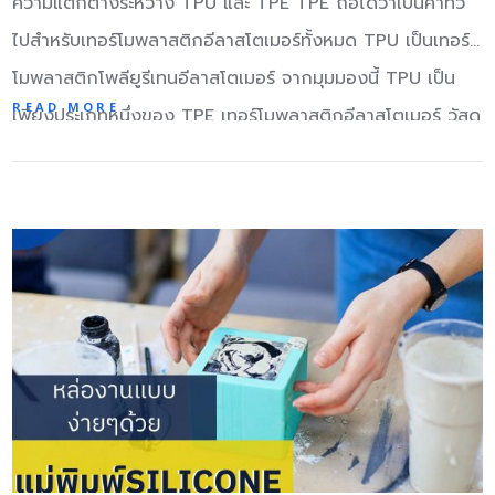
ความแตกต่างระหว่าง TPU และ TPE TPE ถือได้ว่าเป็นคําทั่ว
วัตถุดิบมาให้โรงงานทำให้ Supplier แต่ละรายต้องจัดหารถ
แข็งแกร่งที่สุดในเชิงพาณิชย์เมื่อเกิดความตึงเครียดคาร์บอน
ไปสําหรับเทอร์โมพลาสติกอีลาสโตเมอร์ทั้งหมด TPU เป็นเทอร์
ขนส่ง และการนำส่งอาจจะมาโดยไม่ตรงต่อเวลา ทำให้ผู้ผลิต
ไฟเบอร์เป็นเรื่องยากที่จะยืดหรือโค้งงอได้ การขยายตัวทาง
โมพลาสติกโพลียูรีเทนอีลาสโตเมอร์ จากมุมมองนี้ TPU เป็น
ต้องแบกรับต้นทุนค่าขนส่งที่เพิ่มขึ้นในราคาซื้อวัตถุดิบจาก
READ MORE
ความร้อนต่ำ – คาร์บอนไฟเบอร์จะขยายตัวหรือหดตัวมากขึ้นใน
เพียงประเภทหนึ่งของ TPE เทอร์โมพลาสติกอีลาสโตเมอร์ วัสดุ
Supplier 2. ลดต้นทุนในการจัดเก็บ (Stock) ของผู้ผลิตและ
สภาวะที่ร้อนหรือเย็นกว่าวัสดุเช่นเหล็กและอะลูมิเนียม ความ
TPE และ TPU ที่มีความแข็งใกล้เคียงกันมีความนุ่มนวลและ
Supplier โดยเน้นให้ผลิตออกมาทันเวลาพอดี ขนส่งทันเวลา
ทนทานพิเศษ – เส้นใยคาร์บอนมีคุณสมบัติเมื่อยล้าที่เหนือกว่า
ความยืดหยุ่นของยาง ความแตกต่างระหว่างของ TPU และ
พอดี และส่งมอบให้ลูกค้าแบบทันเวลาพอดี ทำให้ไม่จำเป็นต้อง
เมื่อเทียบกับโลหะซึ่งหมายความว่าส่วนประกอบที่ทำจากคาร์บอน
TPE 1. ความแข็ง โดยทั่วไปความแข็งของ TPE มีตั้งแต่
เก็บวัตถุดิบหรือสินค้าสำเร็จ แต่จะทำแบบนี้ได้ต้องมีการประเมิน
ไฟเบอร์จะไม่เสื่อมสภาพอย่างรวดเร็วภายใต้ความเครียดจาก
ShoreA Scale 0 ~ 100 ในขณะที่ TPU มักเป็น Shore60A ~
ความต้องการของลูกค้าให้แม่นยำและสั่งผลิตให้แม่นยำและ
การใช้งานอย่างต่อเนื่อง ความต้านทานการกัดกร่อน – เมื่อทำ
Shore70D กล่าวได้ว่า TPU มีความแข็งสูงกว่า TPE 2. การ
รอบคอบจึงจะได้ผลลัพธ์ที่ดี 3. สามารถกำหนดตารางการผลิต
ด้วยเรซินที่เหมาะสมเส้นใยคาร์บอนเป็นหนึ่งในวัสดุป้องกันการ
เผาไหม้ Distinction เมื่อเผาไหม้ TPE จะช่วยลดควันและกลิ่น
ได้แน่นอนมากยิ่งขึ้น เนื่องจากผู้ผลิตเป็นผู้ดำเนินการส่งรถออก
กัดกร่อนที่ดีที่สุด Radiolucence – คาร์บอนไฟเบอร์มีความ
หอมบาง ๆ ในทางกลับกันกลิ่นของ TPU มีประจุ m หรือ e
ไปรับสินค้าจาก Supplier เอง ทำให้กำหนดและควบคุมเวลาการ
โปร่งใสในการฉายรังสีและมองไม่เห็นในรังสีเอกซ์ทำให้เป็น
ระคายเคือง และยังมีการระเบิดเล็กน้อย 3. กดปุ่ม Differen ce
ดำเนินการได้เป็นอย่างดี 4. ลดปัญหาการจราจรหน้าโรงงาน
ประโยชน์สำหรับการใช้งานในอุปกรณ์ทางการแพทย์และสิ่ง
ผลิตภัณฑ์ที่มีการขึ้นรูปมากเช่นล้อทำจาก TPE หรือ TPU ข้อ
เพราะหากให้ Supplier แต่ละรายมาส่งด้วยตัวเอง การจัดการ
อำนวยความสะดวกต่างๆ ทนต่อรังสีอัลตราไวโอเลต –
แตกต่างหลักระหว่าง TPE และ TPU คือความนุ่มนวล TPE และ