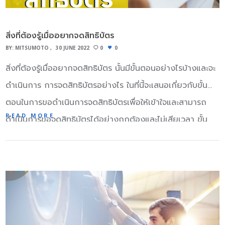
แม่พิมพ์ และชิ้นงานขึ้นรูปต่างๆ วัสดุ คอมโพสิต งาน
อุตสาหกรรมในปัจจุบัน วัสดุ คอมโพสิต จากพลาสติกที่เสริม
สิ่งที่ต้องรู้เมื่ออยากจดสิทธิบัตร
ความแข็งแรงด้วยเส้นใยไฟเบอร์ (Fiber-reinforced Plastics,
BY:
MITSUMOTO
30 JUNE 2022
0
0
FRP) นิยมใช้ในงานเสริมความแข็งแรงให้กับโครงสร้างวัตถุ รวม
สิ่งที่ต้องรู้เมื่ออยากจดสิทธิบัตร นั้นมีขั้นตอนอย่างไรบ้างและจะ
ไปถึงการซ่อมแซมสิ่งของ โดยจะกล่าวดังนี้ เรซิ่น โพลีเอสเตอร์
ดำเนินการ การจดสิทธิบัตรอย่างไร ในที่นี้จะเสนอเกี่ยวกับขั้น
(Polyester Resin) มีลักษณะเป็นของเหลวที่มีความข้นหนืด
ตอนในการขอดำเนินการจดสิทธิบัตรเพื่อให้เข้าใจและสามารถ
สามารถเปลี่ยนเป็นของแข็ง เมื่อเกิดการรวมตัวกับ โคบอล
READ MORE
ดำเนินการขอจดสิทธิบัตรได้อย่างถูกต้องและไม่เสียเวลา ขั้น
ท์(ตัวทำปฎิกริยา มีสีม่วงเข้ม) ทำให้เรซิ่นกับตัวเร่งทำปฎิกิริยา
ตอนการขอจดสิทธิบัตร ในการขอยื่นการจดสิทธิบัตรนั้นจะต้อง
กัน และ ฮาร์ดเดนเนอร์ (ตัวเร่ง มีสีใส มีกลิ่นฉุน ) เรซิ่นทน
จัดเตรียมคำขอในการจดสิทธิบัตร ขั้นตอนี่1 จัดเตรียมคำขอใน
ความได้ประมาณ 150°C มีการใช้งานกว้างขวางหลากหลาย
การยื่นจดสิทธิบัตร โดยผู้จัดเตรียมเอกการการยื่นจดสิทธิบัตร
วงการ ชิ้นงานจาก อีพ็อกซี่ เรซิ่น (Epoxy Resin) อีพ็อกซี่
นั้นๆ เช่น สิทธิบัตรการออกแบบ เป็นต้น ขั้นตอนที่2 ผู้จัดทำยื่น
หรือ โพลีอีพอกไซด์ (Polyepoxide) เป็นพลาสติก แบบพอลิเม
คำขอจดสิทธิบัตรให้แก่เจ้าหน้าที่เพื่อทำการตรวจสอบสิทธิบัตร
อร์เธอร์โมเซตติง สามารถเปลี่ยนเป็นของแข็งโดยการผสาน
และตรวจสอบสิทธิบัตรทั้งหมดทั่วโลก โดยใช้ระยะเวลา