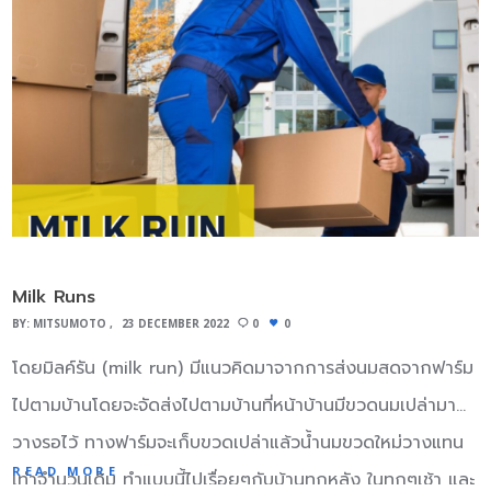
แข็งแกร่งสำหรับขนาดของมัน) เส้นใยคาร์บอนหลายพันเส้นจะ
ถูกรวมเข้าด้วยกันในรูปแบบกลุ่มเส้นใยซึ่งอาจจะถูกนำมาใช้ด้วย
ตัวมันเองหรือทอเป็นผ้า คุณสมบัติของเส้นใยคาร์บอนคือ มี
ความแข็งแรงสูง ต้านทานแรงดึงสูง น้ำหนักเบา ทนต่อสารเคมี
สูง ทนต่ออุณหภูมิสูง และอัตราการขยายตัวต่อความร้อนต่ำ
เส้นใยคาร์บอนจึงเป็นวัสดุที่ได้รับความนิยมมากในอุตสาหกรรม
การบินและวิศวกรรมอวกาศ การทหาร มอเตอร์สปอร์ต และการ
แข่งขันกีฬาอื่นๆ แต่เส้นใยคาร์บอนมีราคาค่อนข้างสูงเมื่อเทียบ
Milk Runs
กับเส้นใยชนิดอื่น อาทิ เส้นใยแก้วหรือเส้นใยพลาสติก เส้นใย
BY:
MITSUMOTO
23 DECEMBER 2022
0
0
คาร์บอนมักจะใช้ร่วมกับวัสดุอื่นๆ ในรูปแบบคอมโพสิท ซึ่งจะเรียก
โดยมิลค์รัน (milk run) มีแนวคิดมาจากการส่งนมสดจากฟาร์ม
ว่า “คาร์บอนไฟเบอร์เสริมโพลิเมอร์” แต่มักจะเรียกสั้นๆ ว่า
ไปตามบ้านโดยจะจัดส่งไปตามบ้านที่หน้าบ้านมีขวดนมเปล่ามา
“คาร์บอนไฟเบอร์” มากกว่า ซึ่งมีอัตราส่วนความแข็งแรงต่อน้ำ
วางรอไว้ ทางฟาร์มจะเก็บขวดเปล่าแล้วน้ำนมขวดใหม่วางแทน
หนักที่สูงมากและมีความแข็งมากแม้ว่าจะค่อนข้างเปาะ อย่างไร
READ MORE
เท่าจำนวนเดิม ทำแบบนี้ไปเรื่อยๆกับบ้านทุกหลัง ในทุกๆเช้า และ