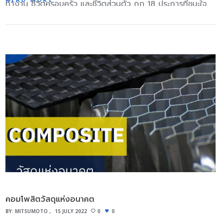
ทำงาน ชีวิตครอบครัว และชีวิตส่วนตัว กฎ 18 ประการที่ชนะใจ
สูญเสีย เสถียรภาพเนื่องจากการขยับตัวของค่าเฉลี่ยหรืออาจ
ก็ได้ ให้คนไปเรื่อยๆ จนสีเนียนเสมอกัน ไม่ด่างเป็นเส้นๆ หรือ
คนของ เดล คาร์เนกี้ เดล คาร์เนกี้ เป็นสุดยอดนักขาย นักพูด
กล่าวได้ว่ากระบวนการ ถูกควบคุมได้อย่างมีเสถียรภาพในระยะ
ลายหินอ่อน เทซิลิโคนใส่กล่อง ใช้อุปกรณ์ที่มีคนผสมไปเรื่อยๆ
และนักอบรมระดับโลก เขาได้ประมวลการทำงานของเขาทั้งหมด
ยาว ซึ่งกรณีตรงกันข้าม ถ้าค่า Ppk น้อยกว่า Cpk มาก
โดยขูดซิลิโคนส่วนเกินให้หมด อย่าให้เสียของ ย้ำว่าซิลิโคนต้อง
ในชีวิต แล้วเขียนออกมาเป็นหนังสือขายดีระดับโลก คือเรื่อง
แสดงว่ากระบวนการสูญเสีย เสถียรภาพ อย่างที่อุตสาหกรรม
ท่วม มิด ของที่เอามาขึ้นแบบ อย่างน้อย…
How to Win Friends and Influence People. หรือ “วิธีชนะ
วงการต่างๆทราบกันดีว่า การประเมินความสามารถของ
มิตรและจูงใจคน” และ How to Stop Worrying and Start
กระบวนการ (Cpk,Ppk) นั้นมีความสำคัญกับผลิตภัณฑ์ที่ออก
Living. หรือ “วิธีชนะทุกข์และสร้างสุข” ซึ่งเป็นสุดยอดกลยุทธ์
มา และเพื่อให้ได้ข้อมูลที่สามารถยอมรับได้ทั้งลูกค้า และผู้ผลิต
สำคัญที่สามารถต่อยอดใช้ในธุรกิจและการมีชีวิตที่มีคุณค่าได้
แต่ก่อนจะมีการประเมินความสามารถของกระบวนการ ต้องรู้จัก
ซึ่งสรุปง่ายๆ ดังนี้ กฎข้อที่ 1 จงให้ความสนใจแก่บุคคลที่เรา
การทำ Control Chart ด้วย Control Chart คือแผนภูมิที่
ติดต่อด้วย โดยการแสดงออกทั้งทางกาย(ท่าทาง) วาจา ใจ
แสดงคุณลักษณะของกระบวนการจากข้อมูลที่บันทึกลงไป เพื่อ
และไม่ควรพูดแต่เรื่องของตัวเอง กฎข้อที่ 2 จงยิ้ม การยิ้มช่วย
ประเมิณว่ากระบวนการดังกล่าวอยู่ภายใต้สภาวะควบคุมทาง
สร้างรอยยิ้มพิมพ์ใจให้บังเกิดแก่ผู้ที่พบเห็นทุกคน และจะก่อ
สถิติ หรือไม่ และช่วยในการรักษาสภาวะที่ควบคุมได้ทางสถิติ…
คอมโพสิตวัสดุแห่งอนาคต
มิตรภาพขึ้นมาทันที กฎข้อที่ 3 จำชื่อคนนั้นๆให้ได้ และเรียกให้
BY:
MITSUMOTO
15 JULY 2022
0
0