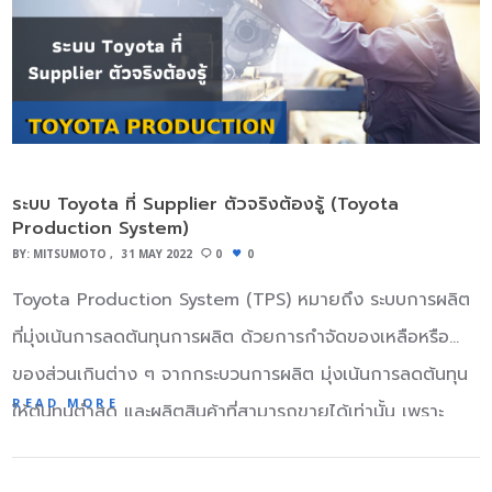
ระหว่าง อีพอกไซด์เรซิน และ พอลีอมีน ทนความร้อนได้มากถึง
10เดือน-1ปี โดยประมาน ขั้นตอนที่3 เจ้าหน้าที่ทำการตรวจสอบ
200°C ความแข็งแกร่งมากกว่าโพลีเอสเตอร์ รับน้ำหนักได้ดี
ข้อมูลเบื้องต้นและตรวจสอบความถูกต้องในการยื่นขอจดสิทธิ
ใช้ในงานอุตสาหกรรมหนักหรือผลิตชิ้นส่วนไฟเบอร์กลาส ใยแก้ว
บัตร ขั้นตอนที่3.1 ในกรณีตรวจสอบแล้วต้องทำการแก้ไขตัวเอก
ไฟเบอร์กลาส (Fiberglass) เส้นใยแก้ว ,ใยแก้ว วัสดุสังเคราะห์
สารการยื่นจดผู้ยื่นต้องทำการแก้ไขเอกสารการยื่นขอภายใน
สารเสริมแรง มีลักษณะเป็นเส้นใยมีสีขาว ที่มีความแข็งแรงมักใช้
90 วัน ขั้นตอนที่3.2 ในกรณียกยกคำขอ สามารถแจ้งเจ้าหน้าที่
ในงานผลิตเรือ โครงสร้างพาหนะ รวมถึงงานประเภท Glass
ระบบ Toyota ที่ Supplier ตัวจริงต้องรู้ (Toyota
เพื่อทำการยกเลิกการขอจดสิทธิบัตร ขั้นตอนที่4 เมื่อเจ้าหน้าที่
Production System)
Fiber Reinforced Concrete ผสานกับวัสดุได้หลายชนิด เช่น
กำการตรวจสอบเอกสารคำขอสิทธิบัตรผ่านแล้ว เจ้าหน้าที่จะ
BY:
MITSUMOTO
31 MAY 2022
0
0
ปูนซีเมนต์ ,เรซิ่น เพื่อเสริมความแข็งแรงให้กับโครางสร้างวัตถุ
ทำการติดต่อผู้ยื่นจดเพื่อประกาศโฆษณาโดยให้ผู้ยื่น ยื่นชำระค่า
Toyota Production System (TPS) หมายถึง ระบบการผลิต
ใยคาร์บอน (Carbon Fiber)…
โฆษณาและเตรียมประกาศโฆษณาต่อไป ภายใน 90 วัน ขั้นตอน
ที่มุ่งเน้นการลดต้นทุนการผลิต ด้วยการกําจัดของเหลือหรือ
ที่5 เมื่อเจ้าหน้าทีประกาศโฆษณาสิทธิบัตรของผู้ยื่นแล้ว ระยะ
ของส่วนเกินต่าง ๆ จากกระบวนการผลิต มุ่งเน้นการลดต้นทุน
เวลาในการประกาศโฆษณา 90วัน เพื่อให้มีผู้มาคัดค้านผลงานที่
READ MORE
ให้ต้นทุนต่ำสุด และผลิตสินค้าที่สามารถขายได้เท่านั้น เพราะ
ผู้ยื่นจดสิทธิบัตรทำการยื่นเรื่องคัดค้าน หากไม่มีผู้คัดค้าน
TOYOTA มองว่าสินค้าที่ผลิตแล้วขายไม่ได้ถือเป็นต้นทุนชนิด
ภายใน90วัน ผลงานที่ยื่นจดสิทธิบัตรจะถือว่าผ่าน ขั้นตอนที่5.1
หนึ่ง ด้วยหลักการดังกล่าวทำให้ Toyota เป็นผู้ผลิตรถยนต์ที่ใช้